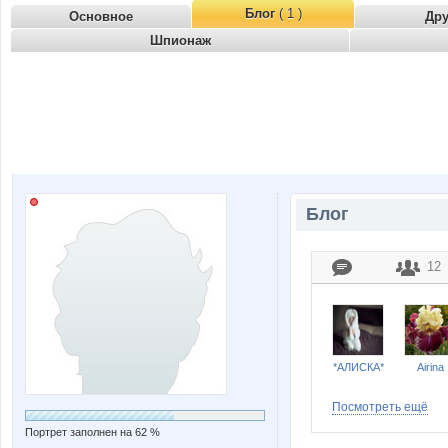
Блог
( 1 )
Основное
Др
Шпионаж
Блог
12
*АЛИСКА*
Airina
Посмотреть ещё
Портрет заполнен на 62 %