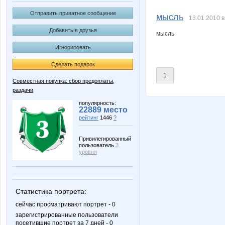
Nayada3881
Nirkov
Отправить приватное сообщение
мысль
13.01.2010 в
Добавить в друзья
мысль
Игнорировать
Weless
bali23
Сделать подарок
1
Совместная покупка: сбор предоплаты,
раздачи
lexsa08
nadin1
популярность:
22889 место
рейтинг
1446
?
Оксанушка
ТэТэ
Привилегированный
пользователь
3
уровня
Статистика портрета:
сейчас просматривают портрет - 0
зарегистрированные пользователи
посетившие портрет за 7 дней - 0